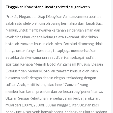
Tinggalkan Komentar
/
Uncategorized
/
sugenkeren
Praktis, Elegan, dan Siap Dibagikan Air zamzam merupakan
salah satu oleh-oleh umroh paling bermakna dari Tanah Suci.
Namun, untuk membawanya ke tanah air dengan aman dan
layak dibagikan kepada keluarga atau kerabat, diperlukan
botol air zamzam khusus oleh-oleh. Botol ini dirancang tidak
hanya untuk fungsi kemasan, tetapi juga memperhatikan
estetika dan kenyamanan saat diberikan sebagai hadiah
spiritual. Kenapa Memilih Botol Air Zamzam Khusus? Desain
Eksklusif dan MenarikBotol air zamzam khusus oleh-oleh
biasanya hadir dengan desain elegan, terkadang dengan
tulisan Arab, motif islami, atau label “Zamzam” yang
memberikan kesan premium dan berkesan bagi penerimanya.
Ukuran Sesuai KebutuhanTersedia dalam berbagai ukuran,
mulai dari 100 ml, 250 ml, 500 ml, hingga 1 liter. Ukuran kecil
cocok untuk souvenir banyak orang, sedangkan ukuran sedang