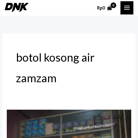
Lewati
Rp
0
ke
konten
botol kosong air
zamzam
Botol
Air
Zamzam