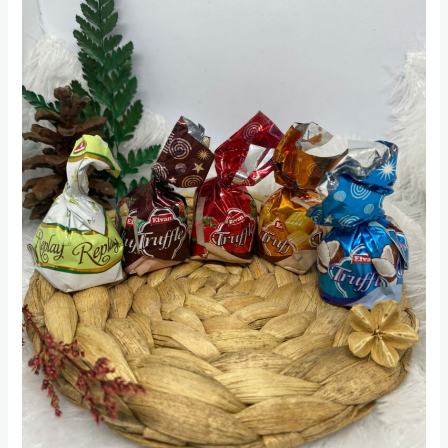
Kemasan
Mewah
untuk
Oleh
Oleh:
Hadiah
Manis
Berkesan