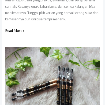
adalah keputusan yang praktis, ekonomis, dan tetap bernilai
sunnah. Rasanya enak, tahan lama, dan semua kalangan bisa
menikmatinya. Tinggal pilih varian yang banyak orang suka dan
kemasannya pun kini bisa tampil menarik.
Read More »
Celak
Arab
Asli:
Oleh-
Oleh
Umroh
yang
Sunnah
dan