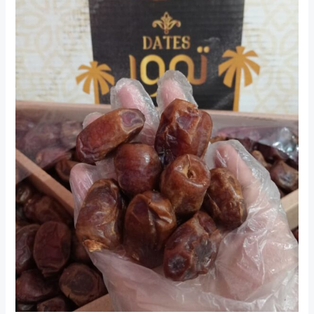
Oleh
Oleh
Umroh:
Manis
dan
Tahan
Lama