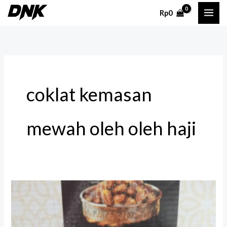
Lewati
Rp
0
ke
konten
coklat kemasan
mewah oleh oleh haji
Kurma
Mesir
untuk