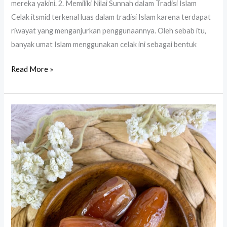
mereka yakini. 2. Memiliki Nilai Sunnah dalam Tradisi Islam
Celak itsmid terkenal luas dalam tradisi Islam karena terdapat
riwayat yang menganjurkan penggunaannya. Oleh sebab itu,
banyak umat Islam menggunakan celak ini sebagai bentuk
Read More »
Oleh
Oleh
Umroh
Khas
Madinah
yang
Paling
Dicari
Jamaah