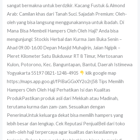
sangat bermakna untuk berdzikir. Kacang Fustuk & Almond
Arab: Camilan khas dari Tanah Suci. Sajadah Premium: Oleh-
oleh yang bisa langsung menggunakannya untuk ibadah. Di
Mana Bisa Membeli Hampers Oleh Oleh Haji? Anda bisa
mengunjungi: Stockis Herbal dan Kurma Jam Buka Senin –
Ahad 09.00-16.00 Depan Masjid Muhajirin, Jalan Ngipik –
Pleret Kilometer Satu Bukduwur RT 8 Timur, Mertosanan
Kulon, Potorono, Kec. Banguntapan, Bantul, Daerah Istimewa
Yogyakarta 55197 0821-1248-4905
klik google map
https://maps.app.goo.gl/fPiBaGGxXY2o2rj58 Tips Memilih
Hampers Oleh Oleh Haji Perhatikan Isi dan Kualitas
ProdukPastikan produk asli dari Mekkah atau Madinah,
terutama kurma dan zam-zam. Sesuaikan dengan
PenerimaUntuk keluarga dekat bisa memilih hampers yang
lebih besar dan lengkap. Cek Reputasi PenjualBeli dari toko
oleh-oleh haji terpercaya agar kualitas dan keasliannya