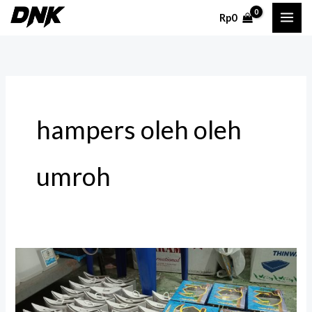
Lewati
Rp
0
ke
konten
hampers oleh oleh
umroh
Hampers
Oleh-
Oleh