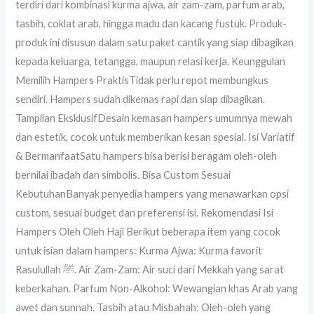
terdiri dari kombinasi kurma ajwa, air zam-zam, parfum arab,
tasbih, coklat arab, hingga madu dan kacang fustuk. Produk-
produk ini disusun dalam satu paket cantik yang siap dibagikan
kepada keluarga, tetangga, maupun relasi kerja. Keunggulan
Memilih Hampers PraktisTidak perlu repot membungkus
sendiri. Hampers sudah dikemas rapi dan siap dibagikan.
Tampilan EksklusifDesain kemasan hampers umumnya mewah
dan estetik, cocok untuk memberikan kesan spesial. Isi Variatif
& BermanfaatSatu hampers bisa berisi beragam oleh-oleh
bernilai ibadah dan simbolis. Bisa Custom Sesuai
KebutuhanBanyak penyedia hampers yang menawarkan opsi
custom, sesuai budget dan preferensi isi. Rekomendasi Isi
Hampers Oleh Oleh Haji Berikut beberapa item yang cocok
untuk isian dalam hampers: Kurma Ajwa: Kurma favorit
Rasulullah ﷺ. Air Zam-Zam: Air suci dari Mekkah yang sarat
keberkahan. Parfum Non-Alkohol: Wewangian khas Arab yang
awet dan sunnah. Tasbih atau Misbahah: Oleh-oleh yang