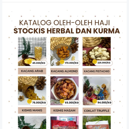
Oleh
Oleh
Umroh
yang
Awet:
Rekomendasi
Produk
Tahan
Lama