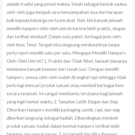
adalah tradisi yang penuh makna. Selain sebagai bentuk syukur,
oleh-oleh juga menjadi cara menyampaikan doa dan harapan
baik kepada keluarga serta kerabat. Nah, kini banyak jamaah
memilih hampers oleh-oleh umroh karena lebih praktis, elegan,
dan terlihat eksklusif. Dalam satu paket, berbagai jenis oleh-
oleh khas Timur Tengah bisa langsung menikmatinya tanpa
perlu repot memilih satu per satu. Mengapa Memilih Hampers
Oleh-Oleh Umroh? 1. Praktis dan Tidak Ribet Jamaah biasanya
membawa banyak bawaan dari tanah suci. Dengan memilih
hampers, semua oleh-oleh sudah dirangkai rapi sehingga tidak
perlu lagi mencari produk satuan atau membeli berbagai item
secara terpisah. Ini sangat membantu terutama bagi jamaah
yang ingin hemat waktu. 2. Tampilan Lebih Elegan dan Siap
Diberikan Hampers memiliki packaging cantik, rapi, dan siap
diberikan langsung sebagai hadiah. Dibandingkan membeli
produk satuan, hadiah dalam bentuk hampers terlihat lebih
berkelas dan penuh kesan. 3. Isi Variatif dan Bisa Request