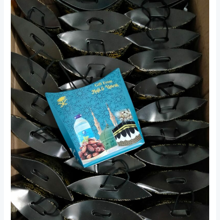
Hampers
Oleh
Oleh
Haji:
Pilihan
Eksklusif
untuk
Berbagi
Berkah