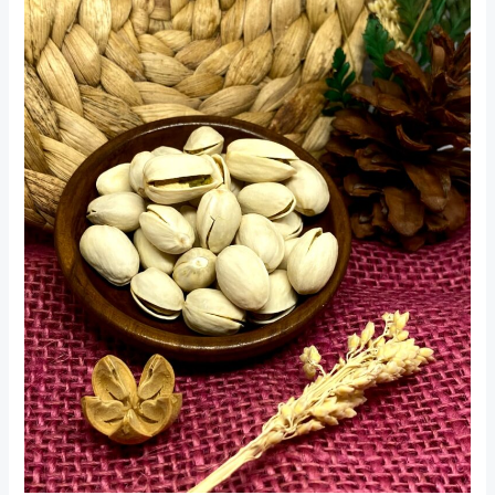
Oleh
Haji
yang
Lezat
dan
Bergizi