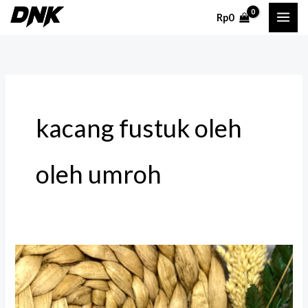
Lewati
Rp
0
ke
konten
kacang fustuk oleh
oleh umroh
Kacang
Fustuk
Oleh