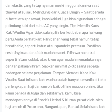
dan elastis yang tetap nyaman meski meggunakannya saat
thawaf atau sa’i. Melindungi dari Cuaca Dingin — Saat berada
di hotel atau pesawat, kaos kaki ini juga bisa digunakan sebagai
pelindung kaki dari suhu AC yang dingin. Tips Memilih Kaos
Kaki Wudhu Agar tidak salah pilih, berikut beberapa hal yang
perlu Anda perhatikan: Pilih bahan yang tebal namun tetap
breathable, seperti katun atau spandeks premium. Pastikan
resleting kuat dan tidak mudah macet. Pilih warna netral
seperti hitam, coklat, atau krem agar mudah memadukannya
dengan pakaian ihram. Siapkan minimal 2–3 pasang sebagai
cadangan selama perjalanan. Tempat Membeli Kaos Kaki
Wudhu Saat ini kaos kaki wudhu sudah banyak tersedia di toko
perlengkapan haji dan umroh, baik offline maupun online. Jika
kamu berada di Jogja dan sekitarnya, kamu bisa
mendapatkannya di Stockis Herbal & Kurma, pusat oleh-oleh
haji umroh di Potorono, Banguntapan, Bantul. Selain kaos kaki