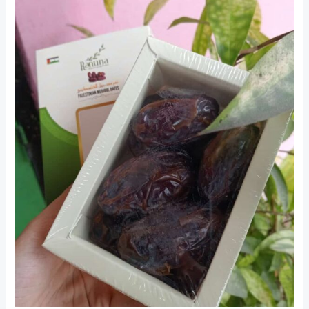
Si
Raja
Kurma
Premium
dengan
Rasa
Legit