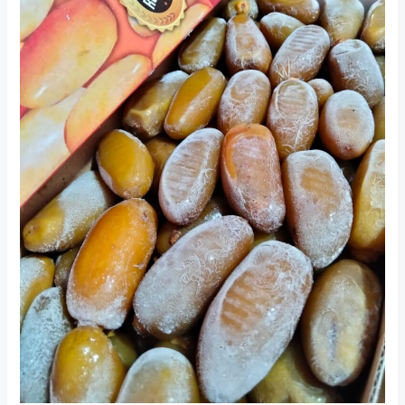
Program
Hamil
Suami
Istri