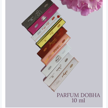
untuk
Non
Muslim
Terlengkap
di
Jogja