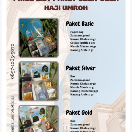
Oleh
Haji
di
Jogja