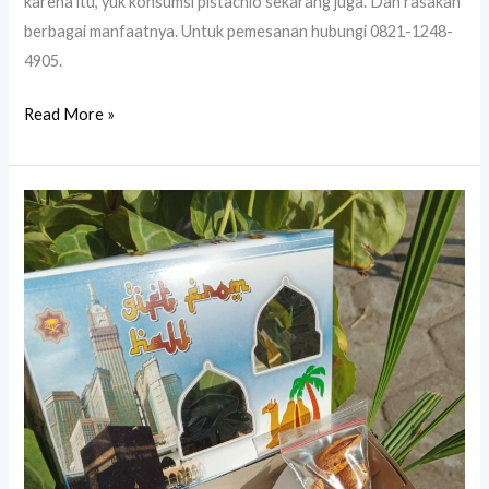
karena itu, yuk konsumsi pistachio sekarang juga. Dan rasakan
berbagai manfaatnya. Untuk pemesanan hubungi 0821-1248-
4905.
Read More »
Paket
Oleh
Oleh
Haji
Umroh
Termurah
di
Yogyakarta