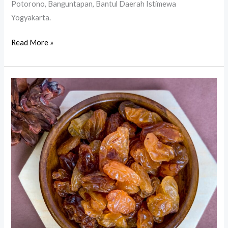
Potorono, Banguntapan, Bantul Daerah Istimewa
Yogyakarta.
Read More »
Kismis
Oleh
Oleh
Haji
Umroh
Jogja