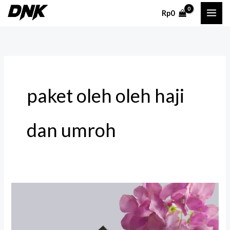
Lewati
Rp
0
ke
konten
paket oleh oleh haji
dan umroh
Oleh
Oleh
Umroh