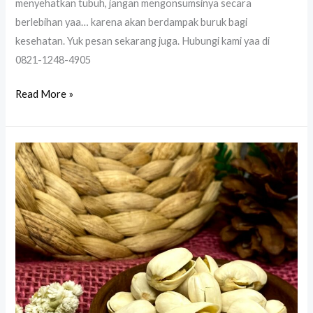
menyehatkan tubuh, jangan mengonsumsinya secara
berlebihan yaa… karena akan berdampak buruk bagi
kesehatan. Yuk pesan sekarang juga. Hubungi kami yaa di
0821-1248-4905
Read More »
Kacang
Pistachio
Oleh
Oleh
Haji
Umroh
Termurah
di
Jogja