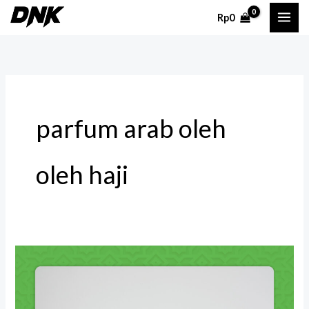
Lewati
Rp
0
ke
konten
parfum arab oleh
oleh haji
Parfum
Non
Alkohol