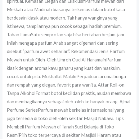
spiritual. Kemasan Elegan dan EksklusifParfum mewah dari
Mekkah atau Madinah biasanya terkemas dalam botol kaca
berdesain klasik atau modern. Tak hanya wanginya yang
istimewa, tampilannya pun cocok sebagai hadiah premium.
Tahan LamaSatu semprotan saja bisa bertahan berjam-jam.
Inilah mengapa parfum Arab sangat digemari dan sering
disebut “parfum awet seharian”. Rekomendasi Jenis Parfum
Mewah untuk Oleh-Oleh Umroh Oud Al HaramainParfum
klasik dengan aroma kayu gaharu yang kuat dan maskulin,
cocok untuk pria. Mukhallat MalakiPerpaduan aroma bunga
dan rempah yang elegan, favorit para wanita. Attar Roll-on
Tanpa AlkoholFormat botol kecil dan praktis, mudah membawa
dan membagikannya sebagai oleh-oleh ke banyak orang. Ajmal
Perfume SeriesParfum mewah berkelas internasional yang
juga tersedia di toko oleh-oleh sekitar Masjid Nabawi. Tips
Membeli Parfum Mewah di Tanah Suci Belanja di Toko
ResmiPilih toko terpercaya di sekitar Masjidil Haram atau