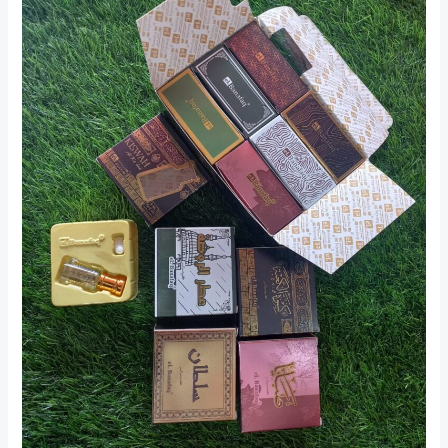
Oleh
Oleh
Haji
Wewangian
Elegan
dari
Tanah
Suci