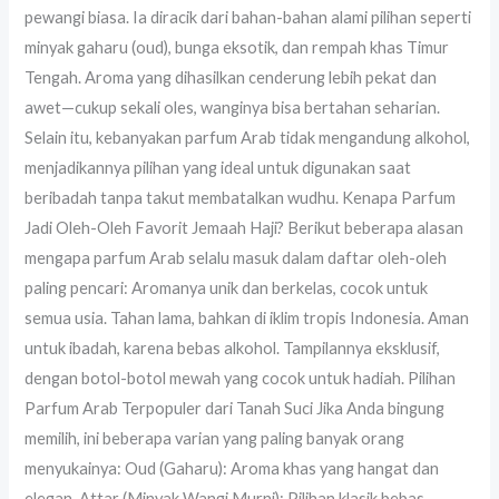
pewangi biasa. Ia diracik dari bahan-bahan alami pilihan seperti
minyak gaharu (oud), bunga eksotik, dan rempah khas Timur
Tengah. Aroma yang dihasilkan cenderung lebih pekat dan
awet—cukup sekali oles, wanginya bisa bertahan seharian.
Selain itu, kebanyakan parfum Arab tidak mengandung alkohol,
menjadikannya pilihan yang ideal untuk digunakan saat
beribadah tanpa takut membatalkan wudhu. Kenapa Parfum
Jadi Oleh-Oleh Favorit Jemaah Haji? Berikut beberapa alasan
mengapa parfum Arab selalu masuk dalam daftar oleh-oleh
paling pencari: Aromanya unik dan berkelas, cocok untuk
semua usia. Tahan lama, bahkan di iklim tropis Indonesia. Aman
untuk ibadah, karena bebas alkohol. Tampilannya eksklusif,
dengan botol-botol mewah yang cocok untuk hadiah. Pilihan
Parfum Arab Terpopuler dari Tanah Suci Jika Anda bingung
memilih, ini beberapa varian yang paling banyak orang
menyukainya: Oud (Gaharu): Aroma khas yang hangat dan
elegan. Attar (Minyak Wangi Murni): Pilihan klasik bebas