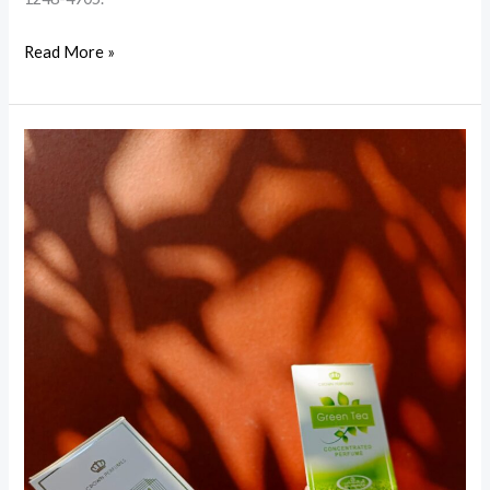
Read More »
Parfum
Non
Alkohol
dari
Arab:
Oleh-
Oleh
Eksklusif
yang
Wangi