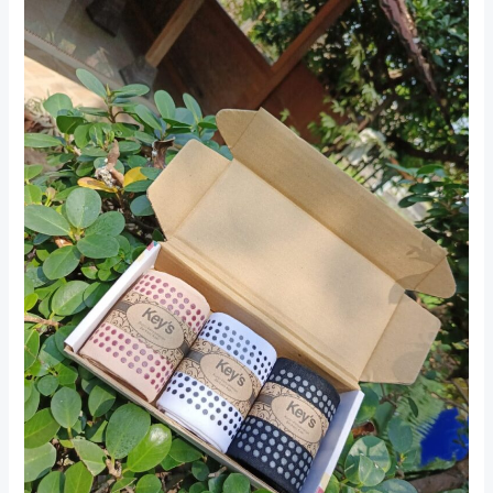
Kaki
Nyaman
untuk
Thawaf:
Pilihan
Terbaik
untuk
Ibadah