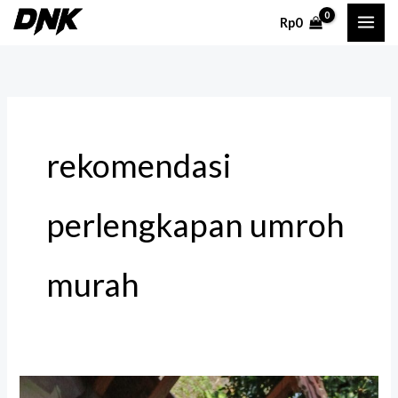
Lewati
Rp
0
ke
konten
rekomendasi
perlengkapan umroh
murah
Kaos