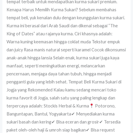
tempat terbaik untuk mendapatkan kurma sukari premium.
Kenapa Harus Memilih Kurma Sukari? Sebelum membahas
tempat beli, yuk kenalan dulu dengan keunggulan kurma sukari.
Kurma ini berasal dari Arab Saudi dan dikenal sebagai “The
King of Dates” atau rajanya kurma. Ciri khasnya adalah:
Warna kuning keemasan hingga coklat muda Tekstur empuk
dan juicy Rasa manis natural seperti karamel Cocok dikonsumsi
anak-anak hingga lansia Selain enak, kurma sukari juga kaya
manfaat, seperti meningkatkan energi, melancarkan
pencernaan, menjaga daya tahan tubuh, hingga menjadi
pengganti gula yang lebih sehat. Tempat Beli Kurma Sukari di
Jogja yang Rekomended Kalau kamu sedang mencari toko
kurma favorit di Jogja, salah satu yang paling lengkap dan
terpercaya adalah: Stockis Herbal & Kurma
Potorono,
Banguntapan, Bantul, Yogyakarta✔ Menyediakan kurma
sukari basah dan kering✔ Bisa eceran dan grosir✔ Tersedia
paket oleh-oleh haji & umroh siap bagikan✔ Bisa request