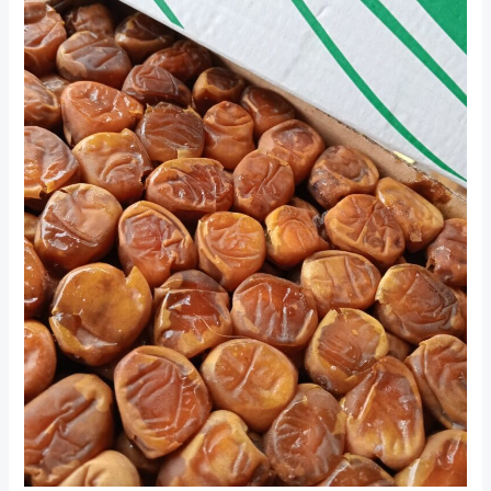
Sukari
di
Jogja:
Murah,
Fresh,
dan
Lengkap