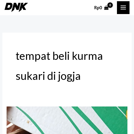
Lewati
Rp
0
ke
konten
tempat beli kurma
sukari di jogja
Tempat
Beli
Kurma