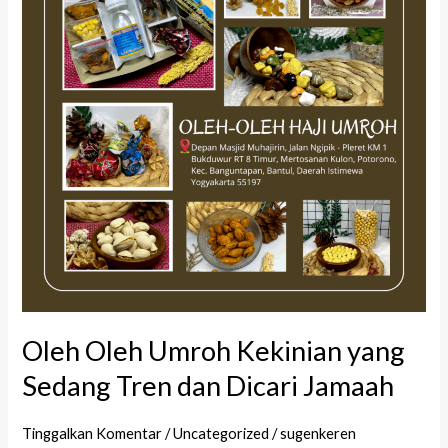
Kekinian
yang
Sedang
Tren
dan
Dicari
Jamaah
Oleh Oleh Umroh Kekinian yang
Sedang Tren dan Dicari Jamaah
Tinggalkan Komentar
/
Uncategorized
/
sugenkeren