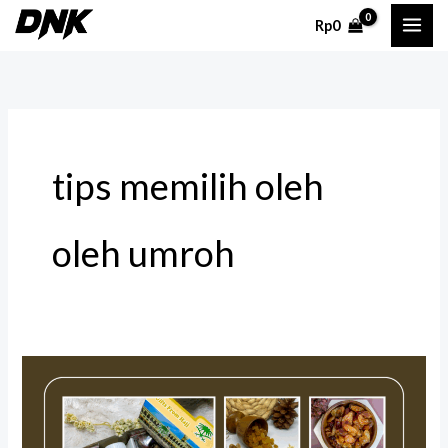
Lewati
Rp
0
ke
konten
tips memilih oleh
oleh umroh
Oleh
Oleh
Umroh