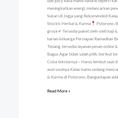
dan juicy Rasa manis natural seperti ka
meningkatkan energi, melancarkan penc
Sukari di Jogja yang Rekomended Kalau 
Stockis Herbal & Kurma
Potorono, B
grosir✔ Tersedia paket oleh-oleh haji 
harian keluarga Persiapan Ramadhan Be
Tenang, tersedia layanan pesan online &
Bagus Agar tidak salah pilih, berikut 
Coba teksturnya – Harus lembut saat dit
asal-usulnya Kalau kamu sedang mencari
& Kurma di Potorono, Banguntapan adala
Read More »