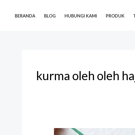
Lewati
ke
BERANDA
BLOG
HUBUNGI KAMI
PRODUK
konten
kurma oleh oleh ha
Tempat