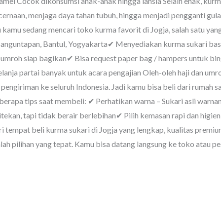
ramel Cocok dikonsumsi anak-anak hingga lansia Selain enak, kurm
ernaan, menjaga daya tahan tubuh, hingga menjadi pengganti gula
kamu sedang mencari toko kurma favorit di Jogja, salah satu yang
anguntapan, Bantul, Yogyakarta✔ Menyediakan kurma sukari basa
& umroh siap bagikan✔ Bisa request paper bag / hampers untuk bi
lanja partai banyak untuk acara pengajian Oleh-oleh haji dan um
 pengiriman ke seluruh Indonesia. Jadi kamu bisa beli dari rumah 
beberapa tips saat membeli: ✔ Perhatikan warna – Sukari asli warn
ekan, tapi tidak berair berlebihan✔ Pilih kemasan rapi dan higieni
 tempat beli kurma sukari di Jogja yang lengkap, kualitas premiu
h pilihan yang tepat. Kamu bisa datang langsung ke toko atau pes