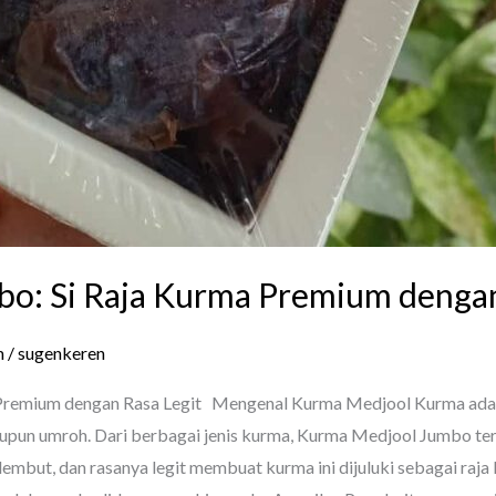
o: Si Raja Kurma Premium dengan
m
/
sugenkeren
Premium dengan Rasa Legit Mengenal Kurma Medjool Kurma adal
aupun umroh. Dari berbagai jenis kurma, Kurma Medjool Jumbo terk
lembut, dan rasanya legit membuat kurma ini dijuluki sebagai raj