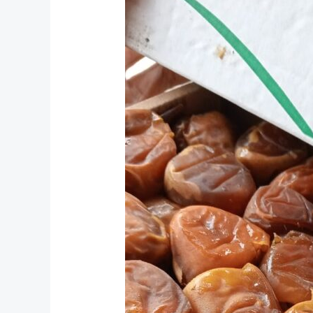
Beli
Kurma
Sukari
di
Jogja:
Murah,
Fresh,
dan
Lengkap