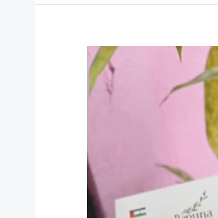
Kurma
Medjool
Jumbo:
Si
Raja
Kurma
Premium
dengan
Rasa
Legit