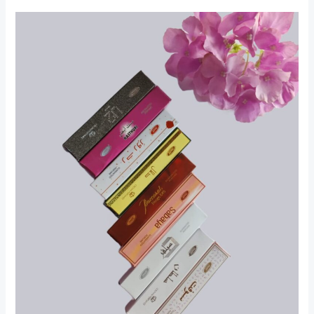
Oleh
Oleh
Umroh
untuk
Non
Muslim
Terlengkap
di
Jogja