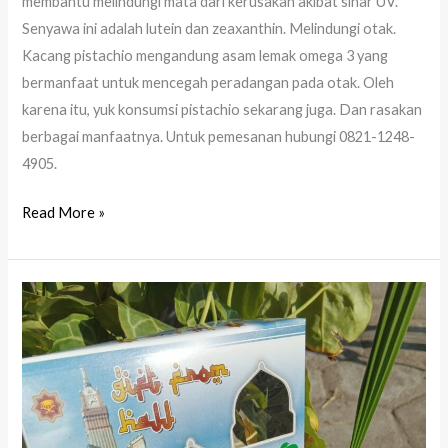
membantu melindungi mata dari kerusakan akibat sinar UV.
Senyawa ini adalah lutein dan zeaxanthin. Melindungi otak.
Kacang pistachio mengandung asam lemak omega 3 yang
bermanfaat untuk mencegah peradangan pada otak. Oleh
karena itu, yuk konsumsi pistachio sekarang juga. Dan rasakan
berbagai manfaatnya. Untuk pemesanan hubungi 0821-1248-
4905.
Read More »
Paket
Oleh
Oleh
Haji
Umroh
Termurah