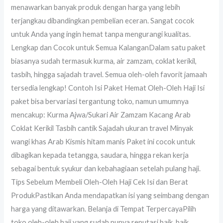
menawarkan banyak produk dengan harga yang lebih
terjangkau dibandingkan pembelian eceran. Sangat cocok
untuk Anda yang ingin hemat tanpa mengurangi kualitas.
Lengkap dan Cocok untuk Semua KalanganDalam satu paket
biasanya sudah termasuk kurma, air zamzam, coklat kerikil,
tasbih, hingga sajadah travel. Semua oleh-oleh favorit jamaah
tersedia lengkap! Contoh Isi Paket Hemat Oleh-Oleh Haji Isi
paket bisa bervariasi tergantung toko, namun umumnya
mencakup: Kurma Ajwa/Sukari Air Zamzam Kacang Arab
Coklat Kerikil Tasbih cantik Sajadah ukuran travel Minyak
wangi khas Arab Kismis hitam manis Paket ini cocok untuk
dibagikan kepada tetangga, saudara, hingga rekan kerja
sebagai bentuk syukur dan kebahagiaan setelah pulang haji.
Tips Sebelum Membeli Oleh-Oleh Haji Cek Isi dan Berat
ProdukPastikan Anda mendapatkan isi yang seimbang dengan
harga yang ditawarkan. Belanja di Tempat TerpercayaPilih
toko oleh-oleh haji yang sudah punya reputasi baik, baik