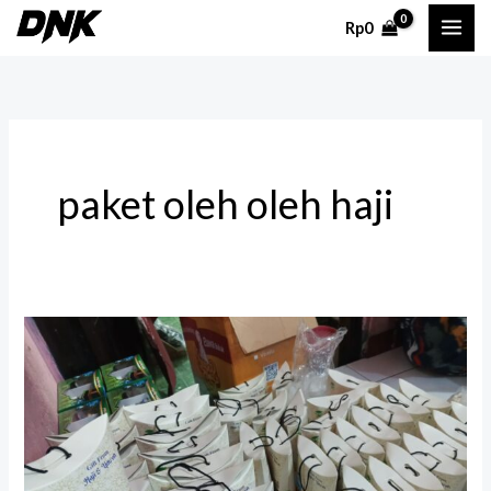
Lewati
Rp
0
ke
konten
paket oleh oleh haji
Paket
Oleh
Oleh
Premium:
Hadiah
Istimewa