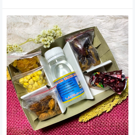
Paket
Hemat
Oleh-
Oleh
Haji:
Pilihan
Cerdas
Ramah
di
Kantong